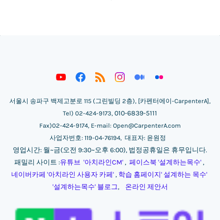
서울시 송파구 백제고분로 115 (그린빌딩 2층), [카펜터에이-CarpenterA],
010-6839-5111
Tel) 02-424-9173,
Fax)02-424-9174, E-mail: Open@CarpenterA.com
사업자번호: 119-04-76194, 대표자: 윤원정
영업시간: 월~금(오전 9:30~오후 6:00), 법정공휴일은 휴무입니다.
패밀리 사이트 :
유튜브 '아치라인CM'
,
페이스북 '설계하는목수'
,
네이버카페 '아치라인 사용자 카페'
,
학습 홈페이지' 설계하는 목수'
'
설계하는목수' 블로그
,
온라인 제안서